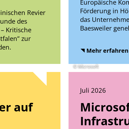
Europäische Kom
Förderung in Hö
nischen Revier
das Unternehme
runde des
Baesweiler gene
– Kritische
falen“ zur
den.
Mehr erfahren
© Microsoft
Juli 2026
er auf
Microsof
Infrastr