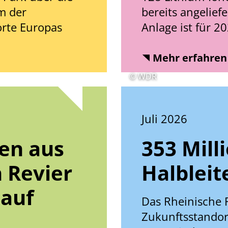
m der
bereits angelief
orte Europas
Anlage ist für 2
Mehr erfahren
© WDR
Juli 2026
en aus
353 Mill
 Revier
Halbleit
 auf
Das Rheinische R
Zukunftsstandort