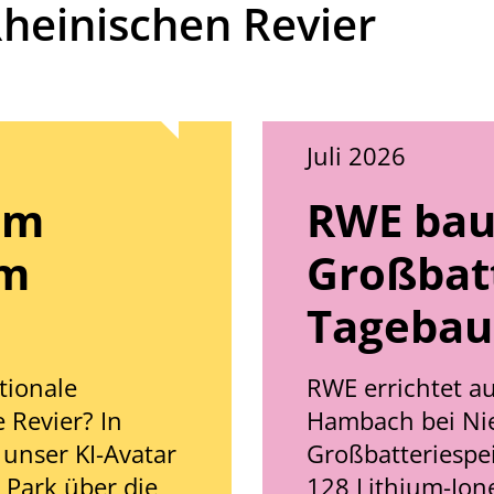
heinischen Revier
© Sina Schuldt, dpa
Juli 2026
im
RWE bau
em
Großbat
Tageba
tionale
RWE errichtet a
 Revier? In
Hambach bei Nie
unser KI-Avatar
Großbatteriespei
 Park über die
128 Lithium-Ion