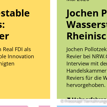
stable
Jochen P
:
Wassers
er
Rheinisc
 Real FDI als
Jochen Pollotzek
ble Innovation
Revier bei NRW.
nigten
Interview mit d
Handelskammer 
Reviers für die 
hervorgehoben.
Mehr erfahren
© Fressnapf Tiernahrun