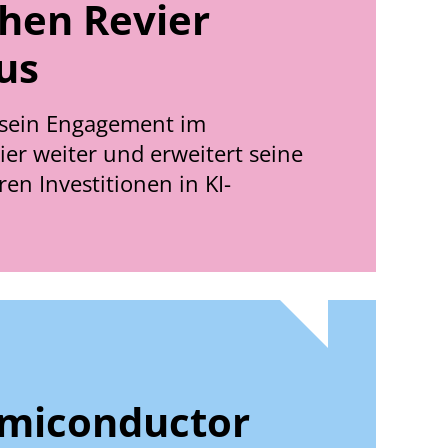
hen Revier
us
t sein Engagement im
er weiter und erweitert seine
en Investitionen in KI-
emiconductor