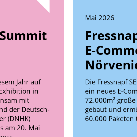
Mai 2026
 Summit
Fressnap
E‑Comme
Nörveni
esem Jahr auf
Die Fressnapf SE
xhibition in
ein neues E-Com
insam mit
72.000m² große 
nd der Deutsch-
gebaut und ermö
er (DNHK)
60.000 Paketen t
ss am 20. Mai
ness