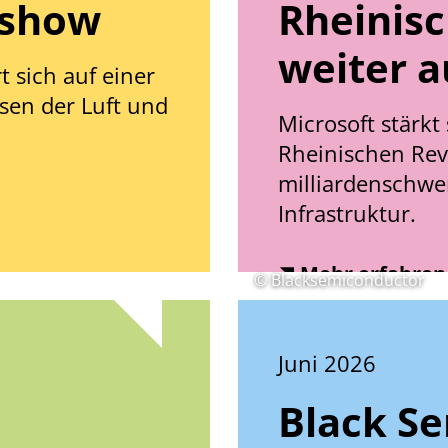
rshow
Rheinisc
weiter a
t sich auf einer
sen der Luft und
Microsoft stärk
Rheinischen Revi
milliardenschwer
Infrastruktur.
Mehr erfahren
© Blacksemiconductor
Juni 2026
Black S