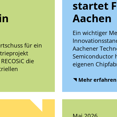
startet 
in
Aachen
Ein wichtiger Me
Innovationsstand
rtschuss für ein
Aachener Techn
trieprojekt
Semiconductor h
t RECOSiC die
eigenen Chipfab
riellen
Mehr erfahren
Mai 2026